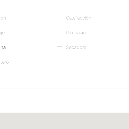
cón
Calefacción
je
Gimnasio
ina
Secadora
tero