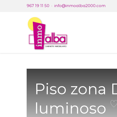
967 19 11 50
·
info@inmoalba2000.com
Nosotr
Piso zona 
luminoso