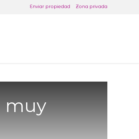
Enviar propiedad
Zona privada
Promociones Ven a tu casa
Reformas V
l muy