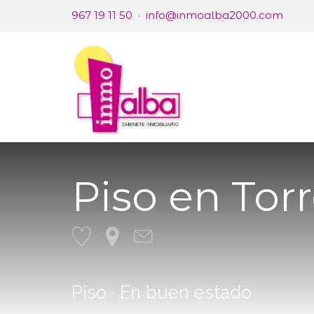
967 19 11 50
·
info@inmoalba2000.com
Nosotr
Piso en Tor
Piso · En buen estado