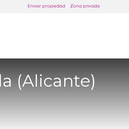
Enviar propiedad
Zona privada
Promociones Ven a tu casa
Reformas V
a (Alicante)